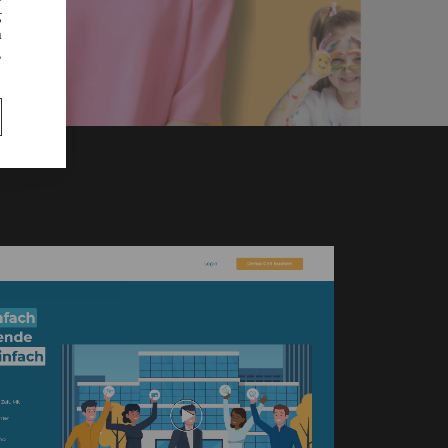
g
n
,