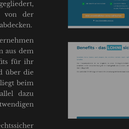
gegliedert,
s von der
 abdecken.
ernehmen
n aus dem
ts für ihr
d über die
 liegt beim
allel dazu
ndigen
htssicher