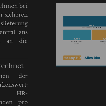
nehmen bei
r sicheren
slieferung
entral ans
t an die
 rechnet
chen der
rkenswert:
art HR-
nden pro