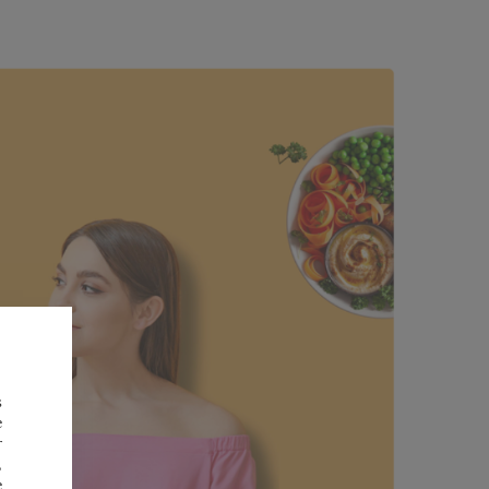
s
e
r
,
e