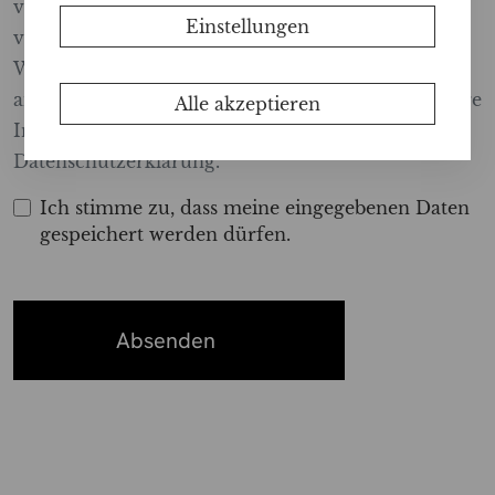
verkaufen oder teilen Ihre Daten nicht. Wir
Einstellungen
verwenden es, um Ihre Erfahrung mit unserer
Website zu verbessern und die Leistung von zu
analysieren unsere Marketingbemühungen. Weitere
Alle akzeptieren
Informationen finden Sie in unserer
Datenschutzerklärung.
Ich stimme zu, dass meine eingegebenen Daten
gespeichert werden dürfen.
Absenden