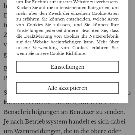
um Ihr Erlebnis auf unserer Website zu verbessern.
hinzuzufügen, wodurch Kunden Zeit sparen.
Klicken Sie auf die untenstehenden Kategorien, um
mehr über den Zweck der einzelnen Cookie-Arten
Einer der besten digitalen Marketingtrends
zu erfahren. Sie können entscheiden, welche Arten
für 2022 ist der Livestream-Handel, da er die
von Cookies Sie zulassen, und Sie können Ihre
Einstellungen jederzeit ändern. Beachten Sie, dass
Zeit verkürzt hat, die ein Kunde benötigt, um
die Deaktivierung von Cookies Ihr Nutzererlebnis
auf der Website beeinträchtigen kann. Mehr über
vom Anzeigen einer Anzeige bis zum Kauf zu
unsere Verwendung von Cookies erfahren Sie,
gelangen.
wenn Sie unsere Cookie-Richtlinie.
Einstellungen
BROWSER-PUSH-
BENACHRICHTIGUNGEN
Alle akzeptieren
Sowohl das Desktop- als auch das mobile Web
können verwendet werden, um Web-Push-
Benachrichtigungen an Benutzer zu senden.
Je nach Betriebssystem handelt es sich dabei
um Warnmeldungen, die in die obere oder